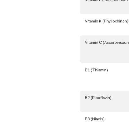
Vitamin E (Tocopherole)
Vitamin K (Phyllochinon)
Vitamin C (Ascorbinsäur
B1 (Thiamin)
B2 (Riboflavin)
B3 (Niacin)