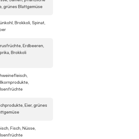
sse, Samen, pflanzliche
e, grünes Blattgemüse
ünkohl, Brokkoli, Spinat,
ber
trusfrüchte, Erdbeeren,
prika, Brokkoli
hweinefleisch,
llkornprodukte,
lsenfrüchte
lchprodukte, Eier, grünes
attgemüse
eisch, Fisch, Nüsse,
lsenfrüchte