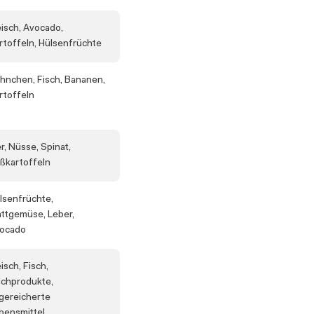
eisch, Avocado,
rtoffeln, Hülsenfrüchte
hnchen, Fisch, Bananen,
rtoffeln
er, Nüsse, Spinat,
ßkartoffeln
lsenfrüchte,
attgemüse, Leber,
ocado
eisch, Fisch,
lchprodukte,
gereicherte
bensmittel