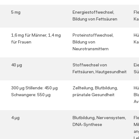
5 mg
Energiestoffwechsel,
Fl
Bildung von Fettsäuren
Ka
1,6 mg für Männer, 1,4 mg
Proteinstoffwechsel,
Hü
für Frauen
Bildung von
Ka
Neurotransmittern
40 µg
Stoffwechsel von
Ei
Fettsäuren, Hautgesundheit
Sü
300 µg Stillende: 450 µg
Zellteilung, Blutbildung,
Hü
Schwangere: 550 µg
pränatale Gesundheit
Bl
Av
4 µg
Blutbildung, Nervensystem,
Fl
DNA-Synthese
Mi
an
Le