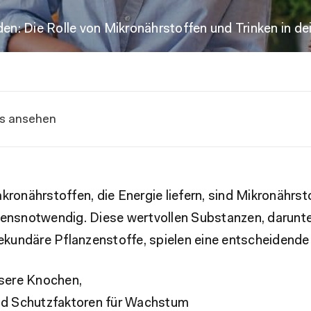
den: Die Rolle von Mikronährstoffen und Trinken in de
is ansehen
ronährstoffen, die Energie liefern, sind Mikronährst
lebensnotwendig. Diese wertvollen Substanzen, darunte
ekundäre Pflanzenstoffe, spielen eine entscheidende 
nsere Knochen,
nd Schutzfaktoren für Wachstum