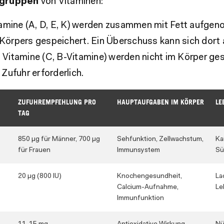
tgruppen
von Vitaminen:
amine (A, D, E, K) werden zusammen mit Fett aufge
Körpers gespeichert. Ein Überschuss kann sich dort
e
Vitamine (C, B-Vitamine) werden nicht im Körper ges
Zufuhr erforderlich.
ZUFUHREMPFEHLUNG PRO
HAUPTAUFGABEN IM KÖRPER
LE
TAG
850 µg für Männer, 700 µg
Sehfunktion, Zellwachstum,
Ka
für Frauen
Immunsystem
Sü
20 µg (800 IU)
Knochengesundheit,
La
Calcium-Aufnahme,
Le
Immunfunktion