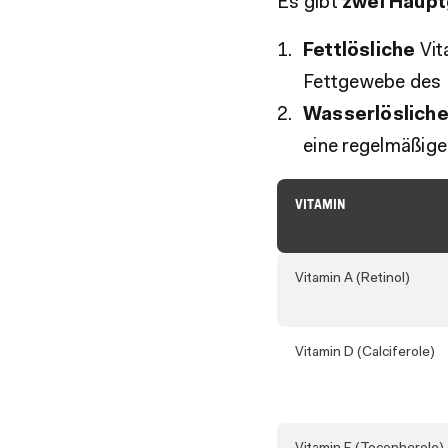
Es gibt
zwei Haup
Fettlösliche
Vit
Fettgewebe des 
Wasserlöslich
eine regelmäßige 
VITAMIN
Vitamin A (Retinol)
Vitamin D (Calciferole)