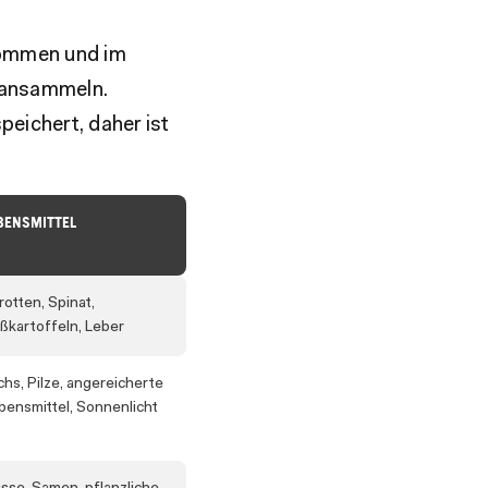
nommen und im
 ansammeln.
peichert, daher ist
BENSMITTEL
rotten, Spinat,
ßkartoffeln, Leber
chs, Pilze, angereicherte
bensmittel, Sonnenlicht