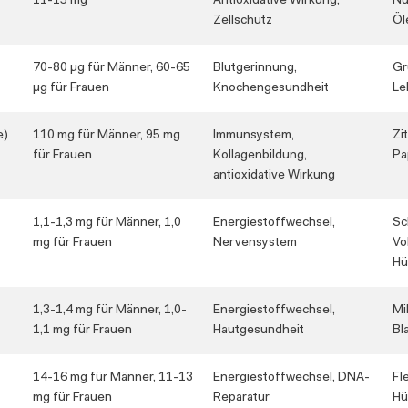
11-15 mg
Antioxidative Wirkung,
Nü
Zellschutz
Öl
70-80 µg für Männer, 60-65
Blutgerinnung,
Gr
µg für Frauen
Knochengesundheit
Le
e)
110 mg für Männer, 95 mg
Immunsystem,
Zi
für Frauen
Kollagenbildung,
Pa
antioxidative Wirkung
1,1-1,3 mg für Männer, 1,0
Energiestoffwechsel,
Sc
mg für Frauen
Nervensystem
Vo
Hü
1,3-1,4 mg für Männer, 1,0-
Energiestoffwechsel,
Mi
1,1 mg für Frauen
Hautgesundheit
Bl
14-16 mg für Männer, 11-13
Energiestoffwechsel, DNA-
Fl
mg für Frauen
Reparatur
Hü