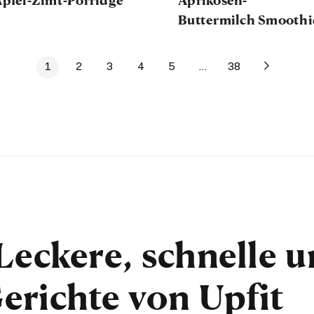
Buttermilch Smoothi
1
2
3
4
5
...
38
Leckere, schnelle 
erichte von Upfit