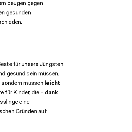
dern beugen gegen
ren gesunden
schieden.
Beste für unsere Jüngsten.
h und gesund sein müssen.
r, sondern müssen
leicht
 für Kinder, die –
dank
össlinge eine
ischen Gründen auf