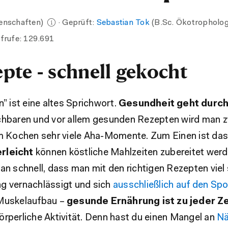
senschaften)
· Geprüft:
Sebastian Tok
(B.Sc. Ökotropholog
frufe:
129.691
te - schnell gekocht
 ist eine altes Sprichwort.
Gesundheit geht durc
kochbaren und vor allem gesunden Rezepten wird man z
m Kochen sehr viele Aha-Momente. Zum Einen ist da
rleicht
können köstliche Mahlzeiten zubereitet wer
 schnell, dass man mit den richtigen Rezepten viel 
 vernachlässigt und sich
ausschließlich auf den Spo
Muskelaufbau –
gesunde Ernährung ist zu jeder Ze
körperliche Aktivität. Denn hast du einen Mangel an
Nä