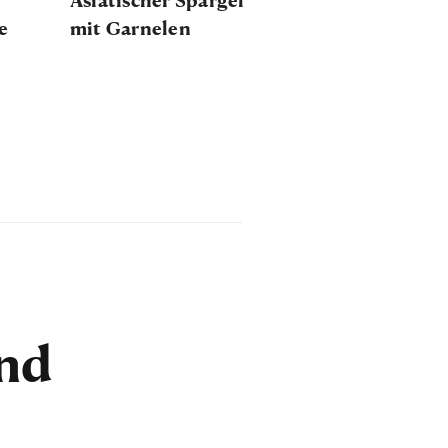
e
mit Garnelen
und