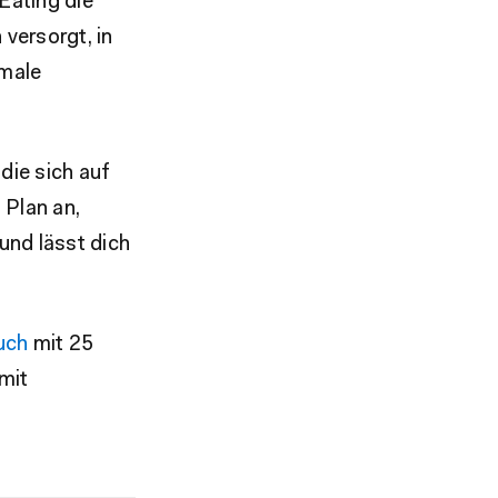
Eating die
 versorgt, in
imale
die sich auf
 Plan an,
und lässt dich
uch
mit 25
mit