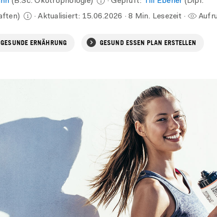
ann
(B.Sc. Ökotrophologie)
· Geprüft:
Till Ebener
(Dipl.
aften)
· Aktualisiert:
15.06.2026
· 8 Min. Lesezeit ·
Aufru
 GESUNDE ERNÄHRUNG
GESUND ESSEN PLAN ERSTELLEN