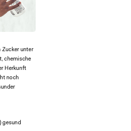
n Zucker unter
t, chemische
r Herkunft
eht noch
sunder
) gesund