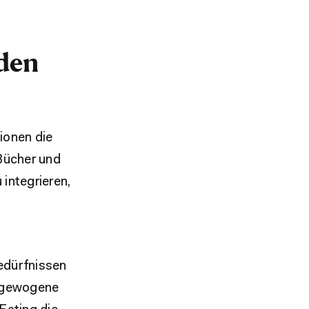
den
ionen die
 Bücher und
 integrieren,
Bedürfnissen
usgewogene