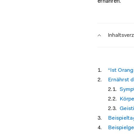
ernähren.
Inhaltsver
“Ist Oran
Ernährst 
Symp
Körpe
Geist
Beispielt
Beispielg