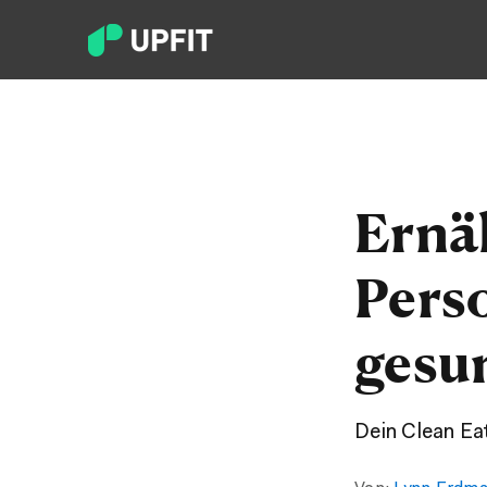
Ernä
Perso
gesu
Dein Clean Ea