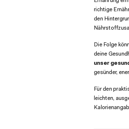
Ernährung erm
richtige Ernäh
den Hintergru
Nährstoffzus
Die Folge könn
deine Gesundh
unser gesund
gesünder, ene
Für den prakti
leichten, ausg
Kalorienangab