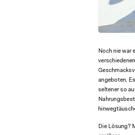
Noch nie war e
verschiedenen
Geschmacksver
angeboten. Ess
seltener so a
Nahrungsbesta
hinwegtäusche
Die Lösung? M