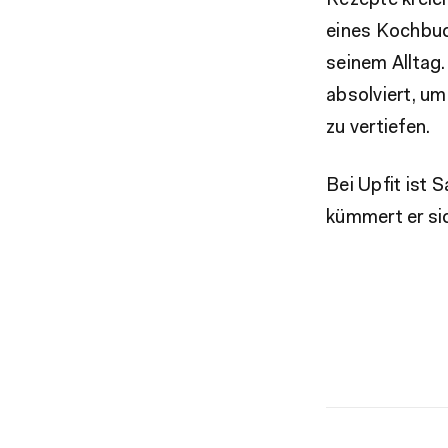
Rezepte kreier
eines Kochbuc
seinem Alltag.
absolviert, u
zu vertiefen.
Bei Upfit ist
kümmert er si