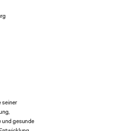
urg
 seiner
ung,
re und gesunde