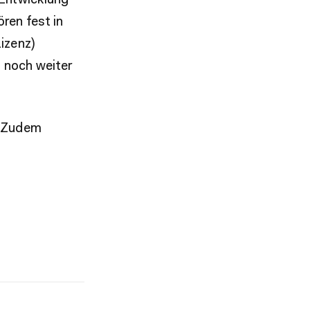
 Entwicklung
ren fest in
izenz)
 noch weiter
. Zudem