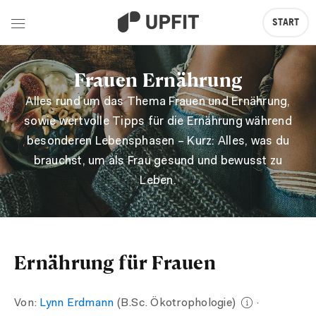
START
Frauen Ernährung
Alles rund um das Thema Frauen und Ernährung,
sowie wertvolle Tipps für die Ernährung während
besonderen Lebensphasen – Kurz: Alles, was du
brauchst, um als Frau gesund und bewusst zu
Leben.
Ernährung für Frauen
Von:
Lynn Erdmann
(B.Sc. Ökotrophologie)
·