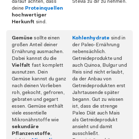
darauf achten, dass
Stevia zu dir zu nehmen.
deine
Proteinquellen
hochwertiger
Herkunft
sind.
Gemüse
sollte einen
Kohlenhydrate
sind in
großen Anteil deiner
der Paleo-Ernährung
Ernährung ausmachen.
nebensächlich.
Dabei kannst du die
Getreideprodukte und
Vielfalt
fast komplett
auch Quinoa, Bulgur und
ausnutzen. Dein
Reis sind nicht erlaubt,
Gemüse kannst du ganz
da der Anbau von
nach deinen Vorlieben
Getreideprodukten erst
roh, gekocht, gefroren,
Jahrtausende später
gebraten und gegart
begann. Gut zu wissen
essen. Gemüse enthält
ist, dass die strenge
viele essentielle
Paleo Diät auch Mais
Mikronährstoffe wie
als Getreideprodukt
sekundäre
ansieht und damit
Pflanzenstoffe
,
ausschließt.