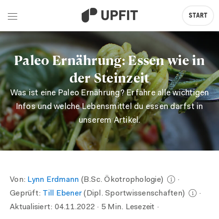
START
Paleo Ernährung: Essen wie in
der Steinzeit
Was ist eine Paleo Ernährung? Erfahre alle wichtigen
Infos und welche Lebensmittel du essen darfst in
unserem Artikel.
Von:
Lynn Erdmann
(B.Sc. Ökotrophologie)
·
Geprüft:
Till Ebener
(Dipl. Sportwissenschaften)
·
Aktualisiert:
04.11.2022
· 5 Min. Lesezeit ·