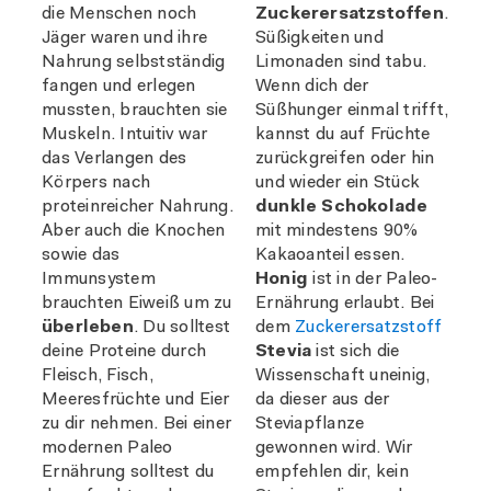
die Menschen noch
Zuckerersatzstoffen
.
Jäger waren und ihre
Süßigkeiten und
Nahrung selbstständig
Limonaden sind tabu.
fangen und erlegen
Wenn dich der
mussten, brauchten sie
Süßhunger einmal trifft,
Muskeln. Intuitiv war
kannst du auf Früchte
das Verlangen des
zurückgreifen oder hin
Körpers nach
und wieder ein Stück
proteinreicher Nahrung.
dunkle Schokolade
Aber auch die Knochen
mit mindestens 90%
sowie das
Kakaoanteil essen.
Immunsystem
Honig
ist in der Paleo-
brauchten Eiweiß um zu
Ernährung erlaubt. Bei
überleben
. Du solltest
dem
Zuckerersatzstoff
deine Proteine durch
Stevia
ist sich die
Fleisch, Fisch,
Wissenschaft uneinig,
Meeresfrüchte und Eier
da dieser aus der
zu dir nehmen. Bei einer
Steviapflanze
modernen Paleo
gewonnen wird. Wir
Ernährung solltest du
empfehlen dir, kein