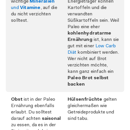
wichtige
Mineralien
Energieträger können
und
Vitamine
, auf die
Kartoffeln und die
du nicht verzichten
verwandten
solltest.
Süßkartoffeln sein. Weil
Paleo eine eher
kohlenhydratarme
Ernährung
ist, kann sie
gut mit einer
Low Carb
Diät
kombiniert werden.
Wer nicht auf Brot
verzichten möchte,
kann ganz einfach ein
Paleo Brot selbst
backen
Obst
ist in der Paleo
Hülsenfrüchte
gelten
Ernährung ebenfalls
gleichermaßen wie
erlaubt. Du solltest
Getreideprodukte und
darauf achten
saisonal
sind tabu.
zu essen, da es in der