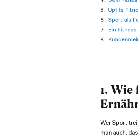
Dein Fitnes
Upfits Fitn
Sport als F
Ein Fitnes
Kundenmein
1. Wie 
Ernähr
Wer Sport tre
man auch, dass