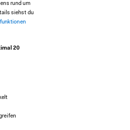
ebens rund um
ails siehst du
lfunktionen
ximal 20
g
elt
greifen