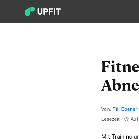
Fitn
Abn
Von:
Till Ebener
Lesezeit ·
Auf
Mit Training u