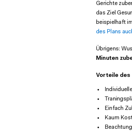
Gerichte zuber
das Ziel Gesun
beispielhaft i
des Plans auc
Übrigens: Wus
Minuten zube
Vorteile des
Individuel
Traningspl
Einfach Zu
Kaum Koste
Beachtung 