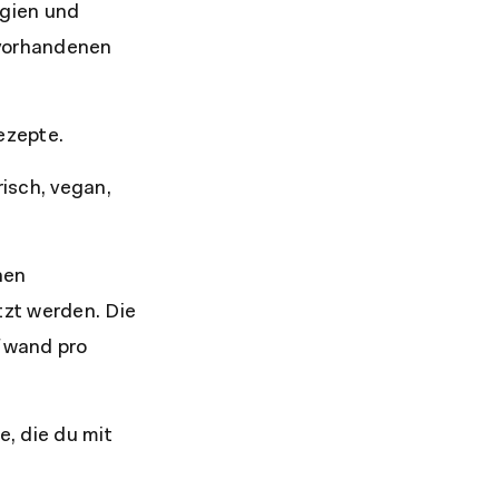
rgien und
 vorhandenen
ezepte.
isch, vegan,
hen
zt werden. Die
ufwand pro
e, die du mit