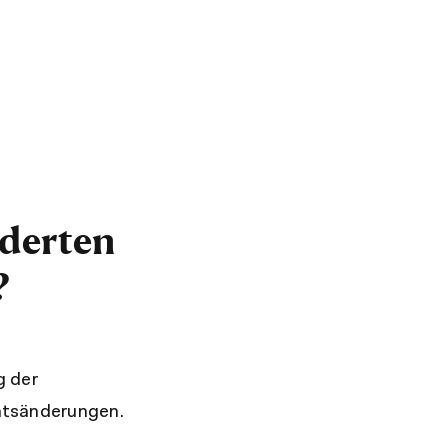
derten
?
g der
htsänderungen.