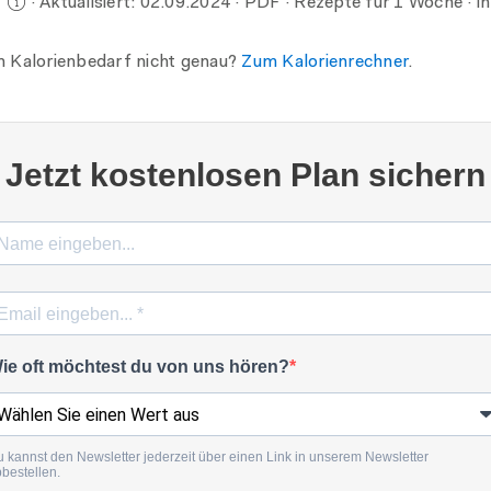
)
· Aktualisiert:
02.09.2024
· PDF · Rezepte für 1 Woche · in
n Kalorienbedarf nicht genau?
Zum Kalorienrechner
.