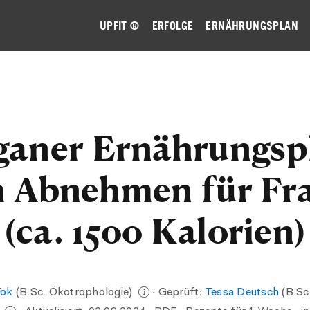
UPFIT ®
ERFOLGE
ERNÄHRUNGSPLAN
ganer Ernährungsp
 Abnehmen für Fr
(ca. 1500 Kalorien)
Tok
(B.Sc. Ökotrophologie)
· Geprüft:
Tessa Deutsch
(B.Sc