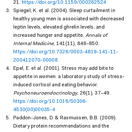
21.
https://doi.org/10.1159/000262524
Spiegel, K. et al. (2004). Sleep curtailment in
healthy young men is associated with decreased
leptin levels, elevated ghrelin levels, and
increased hunger and appetite.
Annals of
Internal Medicine
, 141(11), 846–850.
https://doi.org/10.7326/0003-4819-141-11-
200412070-00008
Epel, E. et al. (2001). Stress may add bite to
appetite in women: a laboratory study of stress-
induced cortisol and eating behavior.
Psychoneuroendocrinology
, 26(1), 37–49.
https://doi.org/10.1016/S0306-
4530(00)00035-4
Paddon-Jones, D. & Rasmussen, B.B. (2009).
Dietary protein recommendations and the