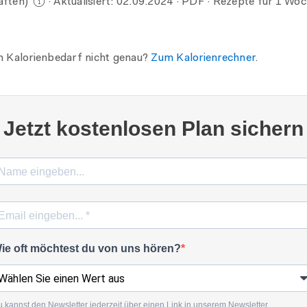
aften)
· Aktualisiert:
02.09.2024
· PDF · Rezepte für 1 Woch
n Kalorienbedarf nicht genau?
Zum Kalorienrechner
.