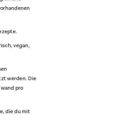
 vorhandenen
ezepte.
isch, vegan,
hen
zt werden. Die
ufwand pro
e, die du mit