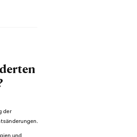
derten
?
g der
htsänderungen.
rgien und