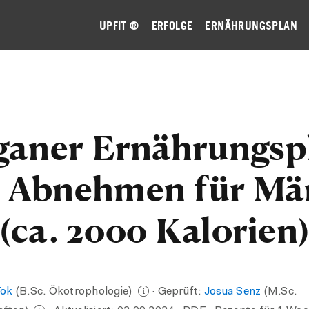
UPFIT ®
ERFOLGE
ERNÄHRUNGSPLAN
ganer Ernährungsp
 Abnehmen für Mä
(ca. 2000 Kalorien
Tok
(B.Sc. Ökotrophologie)
· Geprüft:
Josua Senz
(M.Sc.