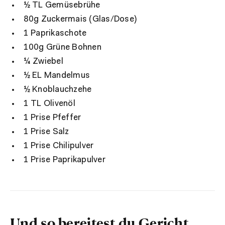
½ TL Gemüsebrühe
80g Zuckermais (Glas/Dose)
1 Paprikaschote
100g Grüne Bohnen
¼ Zwiebel
½ EL Mandelmus
½ Knoblauchzehe
1 TL Olivenöl
1 Prise Pfeffer
1 Prise Salz
1 Prise Chilipulver
1 Prise Paprikapulver
Und so bereitest du Gericht