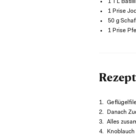
1 TL Basil
1 Prise Jo
50 g Scha
1 Prise Pf
Rezept
Geflügelfil
Danach Zuc
Alles zusa
Knoblauch p