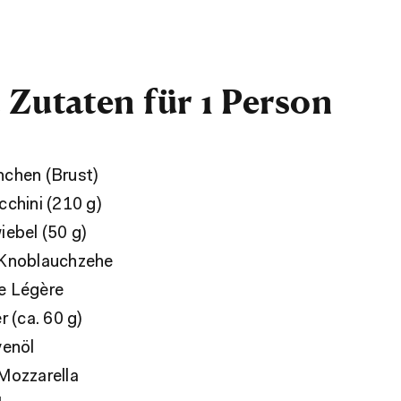
 Zutaten für 1 Person
chen (Brust)
cchini (210 g)
iebel (50 g)
 Knoblauchzehe
e Légère
r (ca. 60 g)
venöl
Mozzarella