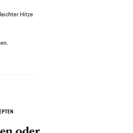
eichter Hitze
en.
EPTEN
ren oder