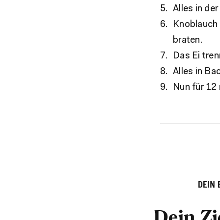
Alles in de
Knoblauch 
braten.
Das Ei tren
Alles in B
Nun für 12
DEIN
Dein Zi