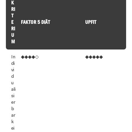
K
RI
T
E
FAKTOR 5 DIÄT
UPFIT
RI
U
M
In
◆◆◆◆◇
◆◆◆◆◆
di
vi
d
u
ali
si
er
b
ar
k
ei