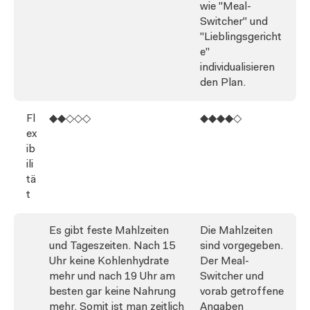
wie "Meal-
Switcher" und
"Lieblingsgericht
e"
individualisieren
den Plan.
Fl
◆◆◇◇◇
◆◆◆◆◇
ex
ib
ili
tä
t
Es gibt feste Mahlzeiten
Die Mahlzeiten
und Tageszeiten. Nach 15
sind vorgegeben.
Uhr keine Kohlenhydrate
Der Meal-
mehr und nach 19 Uhr am
Switcher und
besten gar keine Nahrung
vorab getroffene
mehr. Somit ist man zeitlich
Angaben