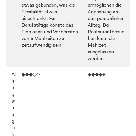
etwas gebunden, was die
ermöglichen die
Flexibilität etwas
Anpassung an
einschränkt. Für
den persönlichen
Berufstätige könnte das
Alltag. Bei
Einplanen und Vorbereiten
Restaurantbesuc
von 5 Mahlzeiten zu
hen kann die
zeitaufwendig sein.
Mahlzeit
ausgelassen
werden.
Al
◆◆◆◇◇
◆◆◆◆◈
lt
a
g
st
a
u
gl
ic
h