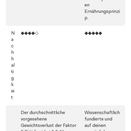
en
Ernährungsprinzi
p.
N
◆◆◆◆◇
◆◆◆◆◆
a
c
h
h
al
ti
g
k
ei
t
Der durchschnittliche
Wissenschaftlich
vorgesehene
fundierte und
Gewichtsverlust der Faktor
auf deinen