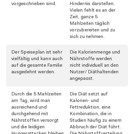
vorgeschrieben sind.
Hindernis darstellen.
Vielen fehlt es an der
Zeit, ganze 5
Mahlzeiten täglich
vorzubereiten und zu
sich zu nehmen.
Der Speiseplan ist sehr
Die Kalorienmenge und
vielfältig und kann auch
Nährstoffe werden
auf die gesamte Familie
nicht individuell an den
ausgedehnt werden.
Nutzer/ Diäthaltenden
angepasst.
Durch die 5 Mahlzeiten
Die Diät setzt auf
am Tag, wird man
Kalorien- und
ausreichend und
Fettreduktion, eine
durchgehend mit
Kombination, die in
Nährstoffen versorgt
Studien häufig zu einem
und die leidigen
Abbruch der Diät führt.
Hungerattacken bleiben
Die Nährstoffverteilung