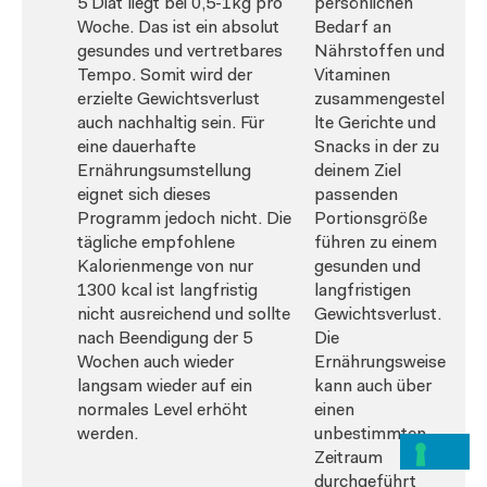
5 Diät liegt bei 0,5-1kg pro
persönlichen
Woche. Das ist ein absolut
Bedarf an
gesundes und vertretbares
Nährstoffen und
Tempo. Somit wird der
Vitaminen
erzielte Gewichtsverlust
zusammengestel
auch nachhaltig sein. Für
lte Gerichte und
eine dauerhafte
Snacks in der zu
Ernährungsumstellung
deinem Ziel
eignet sich dieses
passenden
Programm jedoch nicht. Die
Portionsgröße
tägliche empfohlene
führen zu einem
Kalorienmenge von nur
gesunden und
1300 kcal ist langfristig
langfristigen
nicht ausreichend und sollte
Gewichtsverlust.
nach Beendigung der 5
Die
Wochen auch wieder
Ernährungsweise
langsam wieder auf ein
kann auch über
normales Level erhöht
einen
werden.
unbestimmten
Zeitraum
durchgeführt