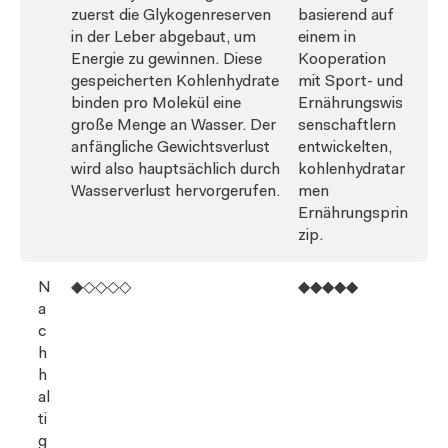
zuerst die Glykogenreserven
basierend auf
in der Leber abgebaut, um
einem in
Energie zu gewinnen. Diese
Kooperation
gespeicherten Kohlenhydrate
mit Sport- und
binden pro Molekül eine
Ernährungswis
große Menge an Wasser. Der
senschaftlern
anfängliche Gewichtsverlust
entwickelten,
wird also hauptsächlich durch
kohlenhydratar
Wasserverlust hervorgerufen.
men
Ernährungsprin
zip.
N
◆◇◇◇◇
◆◆◆◆◆
a
c
h
h
al
ti
g