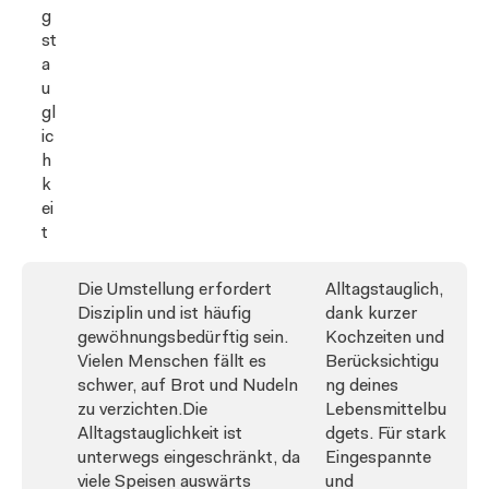
g
st
a
u
gl
ic
h
k
ei
t
Die Umstellung erfordert
Alltagstauglich,
Disziplin und ist häufig
dank kurzer
gewöhnungsbedürftig sein.
Kochzeiten und
Vielen Menschen fällt es
Berücksichtigu
schwer, auf Brot und Nudeln
ng deines
zu verzichten.Die
Lebensmittelbu
Alltagstauglichkeit ist
dgets. Für stark
unterwegs eingeschränkt, da
Eingespannte
viele Speisen auswärts
und