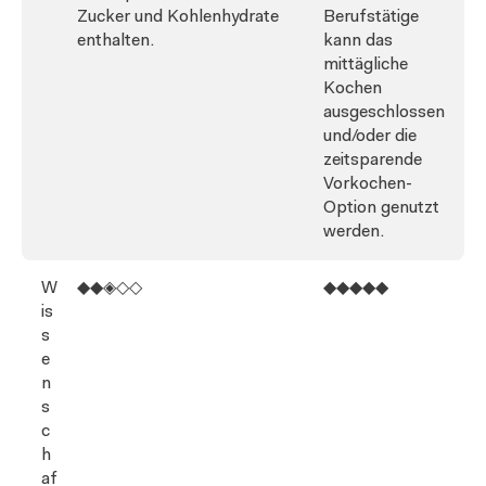
Zucker und Kohlenhydrate
Berufstätige
enthalten.
kann das
mittägliche
Kochen
ausgeschlossen
und/oder die
zeitsparende
Vorkochen-
Option genutzt
werden.
W
◆◆◈◇◇
◆◆◆◆◆
is
s
e
n
s
c
h
af