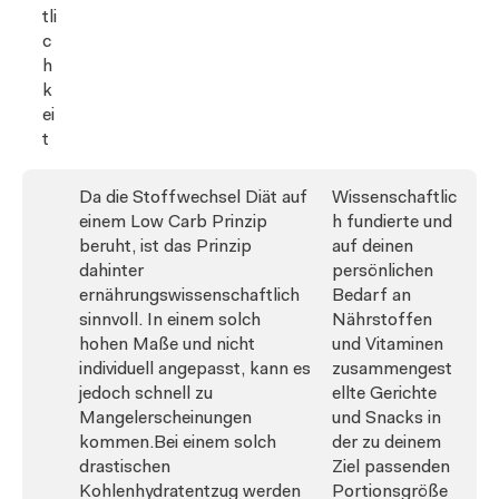
tli
c
h
k
ei
t
Da die Stoffwechsel Diät auf
Wissenschaftlic
einem Low Carb Prinzip
h fundierte und
beruht, ist das Prinzip
auf deinen
dahinter
persönlichen
ernährungswissenschaftlich
Bedarf an
sinnvoll. In einem solch
Nährstoffen
hohen Maße und nicht
und Vitaminen
individuell angepasst, kann es
zusammengest
jedoch schnell zu
ellte Gerichte
Mangelerscheinungen
und Snacks in
kommen.Bei einem solch
der zu deinem
drastischen
Ziel passenden
Kohlenhydratentzug werden
Portionsgröße