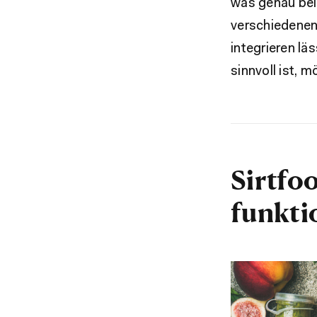
was genau bein
verschiedenen 
integrieren l
sinnvoll ist, 
Sirtfo
funkti