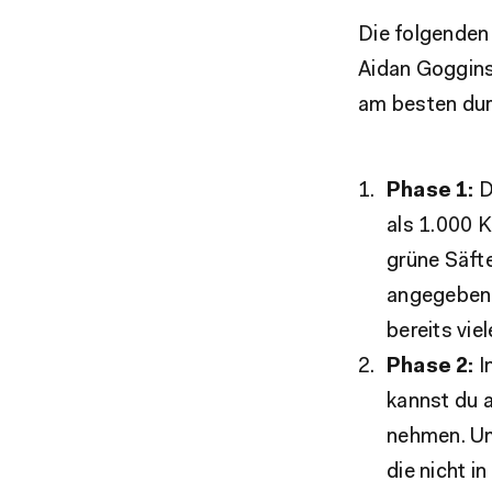
Die folgenden
Aidan Goggins
am besten dur
Phase 1:
D
als 1.000 K
grüne Säft
angegeben 
bereits vie
Phase 2:
I
kannst du 
nehmen. Um
die nicht i