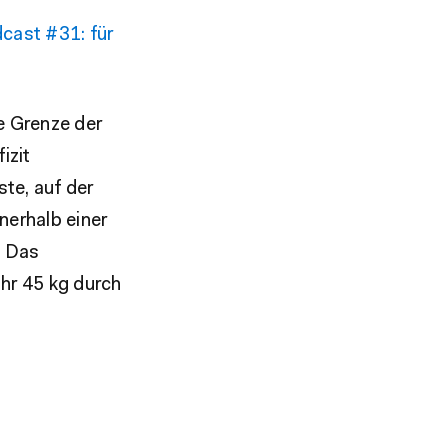
cast #31: für
e Grenze der
izit
te, auf der
nerhalb einer
. Das
ahr 45 kg durch