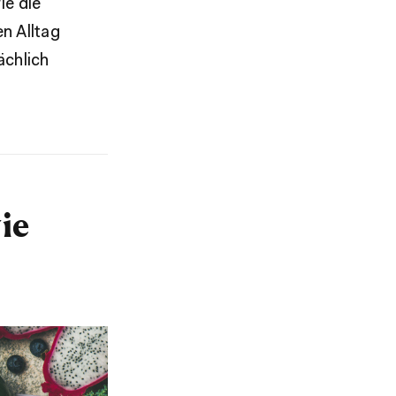
ie die
n Alltag
ächlich
ie