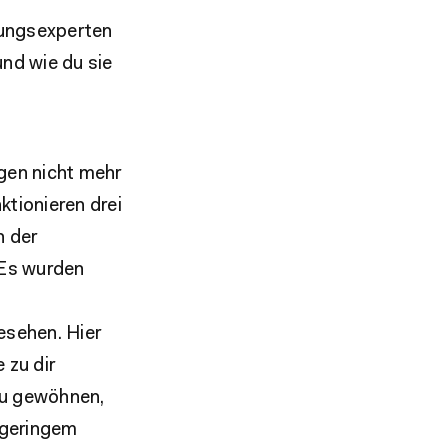
rungsexperten
nd wie du sie
agen nicht mehr
ktionieren drei
n der
 Es wurden
esehen. Hier
 zu dir
zu gewöhnen,
n geringem