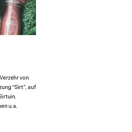
 Verzehr von
ung “Sirt”, auf
irtuin.
en u.a.