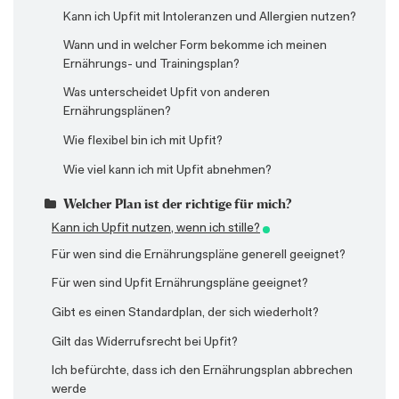
Gibt es Upfit auch als App für Apple und Android?
Kann ich Upfit mit Intoleranzen und Allergien nutzen?
Habe ich auch nach Ablauf meines Vertrags Zugriff
Wann und in welcher Form bekomme ich meinen
auf meine Ernährungspläne?
Ernährungs- und Trainingsplan?
Habe ich eine Auswahl an Gerichten?
Was unterscheidet Upfit von anderen
Ernährungsplänen?
Ich kann mich nicht einloggen – was soll ich tun?
Wie flexibel bin ich mit Upfit?
Kann ich auch monatlich bezahlen?
Wie viel kann ich mit Upfit abnehmen?
Kann ich bestimmte Rezepte suchen?
Welcher Plan ist der richtige für mich?
Kann ich einzelne Lebensmittel ausschließen?
Abnehmen oder Körperdefinition?
Kann ich Upfit nutzen, wenn ich stille?
Kann ich mein Ziel wechseln?
Für wen sind Ernährungspläne zum Abnehmen
Für wen sind die Ernährungspläne generell geeignet?
Meine Änderungen wurden nicht gespeichert bzw.
geeignet?
werden mir nicht angezeigt
Für wen sind Upfit Ernährungspläne geeignet?
Für wen sind Ernährungspläne zum Muskelaufbau
Muss ich meinen Upfit-Plan nach Ablauf der Zeit
Gibt es einen Standardplan, der sich wiederholt?
geeignet?
kündigen?
Gilt das Widerrufsrecht bei Upfit?
Für wen sind Ernährungspläne zur gesunden
Was ist der Refeedday / Cheatday?
Ernährung geeignet?
Ich befürchte, dass ich den Ernährungsplan abbrechen
Was ist die Alternativen-Funktion?
werde
Für wen sind Ernährungspläne zur Körperdefinition