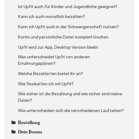
geeignet?
Was ist die Vorkochfunktion?
Ist Upfit auch für Kinder und Jugendliche geeignet?
Gibt es bei dem 24 Monate Plan immer wieder neue
Was kann ich tun, wenn sich Rezepte ständig
Kann ich auch monatlich bezahlen?
Rezepte, oder wiederholen sich irgendwann alle?
wiederholen?
Kann ich Upfit auch in der Schwangerschaft nutzen?
Kann ich mein Ziel wechseln?
Was unterscheidet Upfit von anderen
Konto und persönliche Daten komplett löschen
Ernährungsplänen?
Welche Trainingspläne gibt es und für wen sind sie
Upfit wird zur App, Desktop Version bleibt
geeignet?
Welche Bezahlarten bietet ihr an?
Was unterscheidet Upfit von anderen
Welcher Ernährungsplan eignet sich zum Fettabbau?
Wie bekomme ich mehr Abwechslung in den Plan?
Ernährungsplänen?
Wie unterscheiden sich die verschiedenen
Wie funktioniert die Auslass-Funktion für Mahlzeiten?
Welche Bezahlarten bietet ihr an?
Laufzeiten?
Wie funktioniert die Austausch-Funktion für
Wie flexibel bin ich mit Upfit?
Mahlzeiten?
Wie sicher ist die Bezahlung und wie sicher sind meine
Wie funktioniert die Favoriten-Funktion (Kochbuch)
Daten?
für Mahlzeiten?
Wie unterscheiden sich die verschiedenen Laufzeiten?
Wie funktioniert die Portions-Funktion für
Mahlzeiten?
Bestellung
Kündigung & Widerruf
Bezahlung
Laufzeit
Wie kann ich meinen Plan anpassen?
Geldzurückerstattung bei Kauf über App Store
Dein Bonus
Geldzurückerstattung bei Kauf über App Store
Geldzurückerstattung bei Kauf über App Store
Geldzurückerstattung bei Kauf über App Store