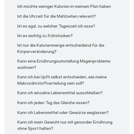
bevorzugen?
Ich möchte weniger Kalorien in meinem Plan haben
Wieso sind die Portionen so groß?
Wie kann ich meinen Plan anpassen?
Ist die Uhrzeit für die Mahlzeiten relevant?
Wo finde ich Rezepte für eine Keto-Diät?
Wie kann ich mich in meinem Studienalltag besser
Wo finde ich Rezepte, wenn ich keinen individuellen
Ist es egal, zu welcher Tageszeit ich esse?
ernähren?
Ernährungsplan haben möchte?
Ist es wichtig zu frühstücken?
Wieso sind die Portionen so groß?
Ist nur die Kalorienmenge entscheidend für die
Körperveränderung?
Kann eine Ernährungsumstellung Magenprobleme
auslösen?
Kann ich bei Upfit selbst entscheiden, wie meine
Makronährstoffverteilung sein soll?
Kann ich einzelne Lebensmittel ausschließen?
Kann ich jeden Tag das Gleiche essen?
Kann ich Lebensmittel oder Gewürze weglassen?
Kann ich mein Gewicht nur mit gesunder Ernährung
ohne Sport halten?