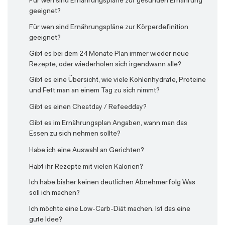
Für wen sind Ernährungspläne zur gesunden Ernährung
Abnehmen?
Wieso sind die Portionen so groß?
Wie schnell kann ich mit Upfit Muskeln aufbauen?
geeignet?
Wo kaufe ich Paleo-Brot?
Was kann ich bei Heißhunger tun?
Was ist der JoJo-Effekt?
Für wen sind Ernährungspläne zur Körperdefinition
Wieso sind die Portionen so groß?
Was mache ich, wenn ich zu bestimmten Tageszeiten
Was ist der Refeedday / Cheatday?
geeignet?
keine Möglichkeit habe, Gerichte zu erwärmen?
Was kann ich bei Heißhunger tun?
Gibt es bei dem 24 Monate Plan immer wieder neue
Welche Getränke sollte ich grundsätzlich trinken?
Rezepte, oder wiederholen sich irgendwann alle?
Welche Getränke sollte ich grundsätzlich trinken?
Welche Tipps gibt es bezüglich der Ernährung vor
Gibt es eine Übersicht, wie viele Kohlenhydrate, Proteine
außergewöhnlich hoher körperlicher Aktivität
Welche Tipps gibt es zum Abnehmen?
und Fett man an einem Tag zu sich nimmt?
(Marathon, Wanderung etc.)?
Welcher Ernährungsplan eignet sich zum Fettabbau?
Gibt es einen Cheatday / Refeedday?
Welche Tipps gibt es, wenn ich keine Zeit habe,
Wie gehe ich vor, wenn ich außer Haus essen gehe?
regelmäßig zu kochen?
Gibt es im Ernährungsplan Angaben, wann man das
Essen zu sich nehmen sollte?
Wie kann ich abnehmen?
Wie funktioniert die Auslass-Funktion für Mahlzeiten?
Wie kann ich meinen Kalorienbedarf pro Tag
Habe ich eine Auswahl an Gerichten?
Wie funktioniert die Austausch-Funktion für
ermitteln?
Mahlzeiten?
Habt ihr Rezepte mit vielen Kalorien?
Wie soll man mit “so vielen” Kalorien abnehmen?
Wie funktioniert die Favoriten-Funktion (Kochbuch)
Ich habe bisher keinen deutlichen Abnehmerfolg Was
für Mahlzeiten?
soll ich machen?
Wie viel kann ich mit Upfit abnehmen?
Wie gehe ich vor, wenn ich außer Haus essen gehe?
Ich möchte eine Low-Carb-Diät machen. Ist das eine
Wieso ist meine Kalorienanzahl (Energiebedarf) so
gute Idee?
hoch?
Wie kann ich bestimmte Arten von Mahlzeiten