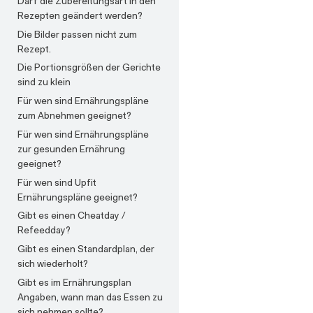
Darf die Zubereitungsart in den
für wen sind sie geeignet?
zwischen Muskelaufbau und
Welche Trainingspläne gibt es
Rezepten geändert werden?
Definition?
und für wen sind sie geeignet?
Welche Übungen sind am besten
Die Bilder passen nicht zum
für die Bauchmuskeln?
Welche Übungen sind am besten
Rezept.
für die Bauchmuskeln?
Wie kann ich meinen
Die Portionsgrößen der Gerichte
Körperfettanteil reduzieren?
Wie kann ich meinen
sind zu klein
Körperfettanteil reduzieren?
Wie kann ich Muskeln aufbauen?
Für wen sind Ernährungspläne
Wie sieht der Trainingsplan mit
Wie sieht der Trainingsplan mit dem
zum Abnehmen geeignet?
dem Ziel Muskelaufbau aus?
Ziel Muskelaufbau aus?
Für wen sind Ernährungspläne
Wie sind eure Trainingspläne
Wie sind eure Trainingspläne
zur gesunden Ernährung
aufgebaut?
aufgebaut?
geeignet?
Wo sehe ich meinen
Für wen sind Upfit
Trainingsplan?
Ernährungspläne geeignet?
Gibt es einen Cheatday /
Refeedday?
Gibt es einen Standardplan, der
sich wiederholt?
Gibt es im Ernährungsplan
Angaben, wann man das Essen zu
sich nehmen sollte?