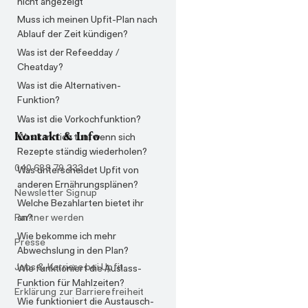
nicht angezeigt
Muss ich meinen Upfit-Plan nach
Ablauf der Zeit kündigen?
Was ist der Refeedday /
Cheatday?
Was ist die Alternativen-
Funktion?
Was ist die Vorkochfunktion?
Kontakt & Info
Was kann ich tun, wenn sich
Rezepte ständig wiederholen?
040 688 79 333
Was unterscheidet Upfit von
anderen Ernährungsplänen?
Newsletter Signup
Welche Bezahlarten bietet ihr
an?
Partner werden
Wie bekomme ich mehr
Presse
Abwechslung in den Plan?
Jobs & Karriere bei Upfit
Wie funktioniert die Auslass-
Funktion für Mahlzeiten?
Erklärung zur Barrierefreiheit
Wie funktioniert die Austausch-