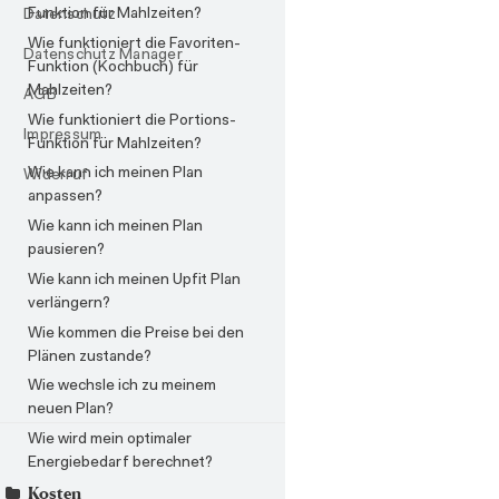
Funktion für Mahlzeiten?
Datenschutz
Wie funktioniert die Favoriten-
Datenschutz Manager
Funktion (Kochbuch) für
Mahlzeiten?
AGB
Wie funktioniert die Portions-
Impressum
Funktion für Mahlzeiten?
Wie kann ich meinen Plan
Widerruf
anpassen?
Wie kann ich meinen Plan
pausieren?
Wie kann ich meinen Upfit Plan
verlängern?
Wie kommen die Preise bei den
Plänen zustande?
Wie wechsle ich zu meinem
neuen Plan?
Wie wird mein optimaler
Energiebedarf berechnet?
Kosten