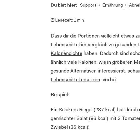
Support
Ernährung
Abn
Du bist hier:
Lesezeit:
1 min
Dass dir die Portionen vielleicht etwas
Lebensmittel im Vergleich zu gesunden L
Kaloriendichte
haben. Dadurch sind scho
ähnlich viele Kalorien, wie in größeren M
gesunde Alternativen interessierst, scha
Lebensmittel ersetzen
” vorbei.
Beispiel:
Ein Snickers Riegel (287 kcal) hat durch
gemischter Salat (86 kcal) mit 3 Tomaten
Zwiebel (36 kcal)!