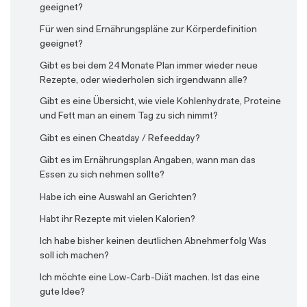
geeignet?
Wieso sind die Portionen so groß?
Wieso sind die Portionen so groß?
Wie gehe ich vor, wenn ich außer Haus essen gehe?
Für wen sind Ernährungspläne zur Körperdefinition
Wo kaufe ich Paleo-Brot?
Wie kann ich bestimmte Arten von Mahlzeiten
geeignet?
bevorzugen?
Gibt es bei dem 24 Monate Plan immer wieder neue
Wie kann ich meinen Plan anpassen?
Rezepte, oder wiederholen sich irgendwann alle?
Wie kann ich mich in meinem Studienalltag besser
Gibt es eine Übersicht, wie viele Kohlenhydrate, Proteine
ernähren?
und Fett man an einem Tag zu sich nimmt?
Wieso sind die Portionen so groß?
Gibt es einen Cheatday / Refeedday?
Gibt es im Ernährungsplan Angaben, wann man das
Essen zu sich nehmen sollte?
Habe ich eine Auswahl an Gerichten?
Habt ihr Rezepte mit vielen Kalorien?
Ich habe bisher keinen deutlichen Abnehmerfolg Was
soll ich machen?
Ich möchte eine Low-Carb-Diät machen. Ist das eine
gute Idee?