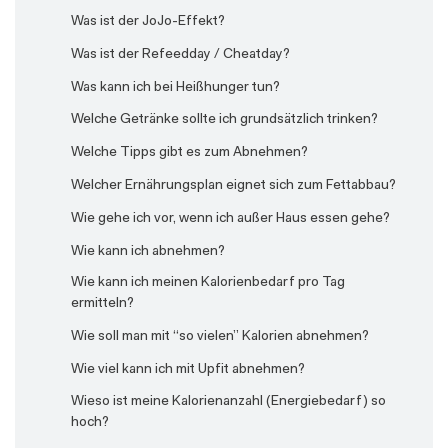
wiederholen?
Was ist der JoJo-Effekt?
Was unterscheidet Upfit von anderen
Was ist der Refeedday / Cheatday?
Ernährungsplänen?
Was kann ich bei Heißhunger tun?
Welche Bezahlarten bietet ihr an?
Welche Getränke sollte ich grundsätzlich trinken?
Wie bekomme ich mehr Abwechslung in den Plan?
Welche Tipps gibt es zum Abnehmen?
Wie funktioniert die Auslass-Funktion für Mahlzeiten?
Welcher Ernährungsplan eignet sich zum Fettabbau?
Wie funktioniert die Austausch-Funktion für
Wie gehe ich vor, wenn ich außer Haus essen gehe?
Mahlzeiten?
Wie kann ich abnehmen?
Wie funktioniert die Favoriten-Funktion (Kochbuch)
für Mahlzeiten?
Wie kann ich meinen Kalorienbedarf pro Tag
ermitteln?
Wie funktioniert die Portions-Funktion für
Mahlzeiten?
Wie soll man mit “so vielen” Kalorien abnehmen?
Wie kann ich meinen Plan anpassen?
Wie viel kann ich mit Upfit abnehmen?
Wie kann ich meinen Plan pausieren?
Wieso ist meine Kalorienanzahl (Energiebedarf) so
hoch?
Wie kann ich meinen Upfit Plan verlängern?