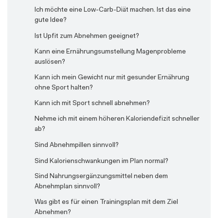
Daten?
auf meine Ernährungspläne?
Wie flexibel bin ich mit Upfit?
Mahlzeiten?
Ich möchte eine Low-Carb-Diät machen. Ist das eine
Wie unterscheiden sich die verschiedenen Laufzeiten?
gute Idee?
Habe ich eine Auswahl an Gerichten?
Wie viel kann ich mit Upfit abnehmen?
Wie kann ich meinen Plan anpassen?
Ist Upfit zum Abnehmen geeignet?
Ich kann mich nicht einloggen – was soll ich tun?
Wie kann ich meinen Plan pausieren?
Kann eine Ernährungsumstellung Magenprobleme
Kann ich auch monatlich bezahlen?
Wie lange läuft der Ernährungsplan?
auslösen?
Kann ich bestimmte Rezepte suchen?
Wie sicher ist die Bezahlung und wie sicher sind meine
Kann ich mein Gewicht nur mit gesunder Ernährung
Daten?
Kann ich einzelne Lebensmittel ausschließen?
ohne Sport halten?
Wie unterscheiden sich die verschiedenen Laufzeiten?
Kann ich mein Ziel wechseln?
Kann ich mit Sport schnell abnehmen?
Wie wechsle ich zu meinem neuen Plan?
Meine Änderungen wurden nicht gespeichert bzw.
Nehme ich mit einem höheren Kaloriendefizit schneller
werden mir nicht angezeigt
ab?
Wo sehe ich meinen Plan?
Muss ich meinen Upfit-Plan nach Ablauf der Zeit
Sind Abnehmpillen sinnvoll?
kündigen?
Sind Kalorienschwankungen im Plan normal?
Was ist der Refeedday / Cheatday?
Sind Nahrungsergänzungsmittel neben dem
Was ist die Alternativen-Funktion?
Abnehmplan sinnvoll?
Was ist die Vorkochfunktion?
Was gibt es für einen Trainingsplan mit dem Ziel
Abnehmen?
Was kann ich tun, wenn sich Rezepte ständig