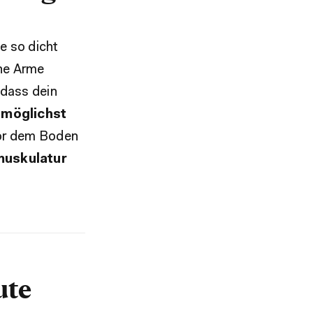
e so dicht
ine Arme
 dass dein
 möglichst
vor dem Boden
uskulatur
ute