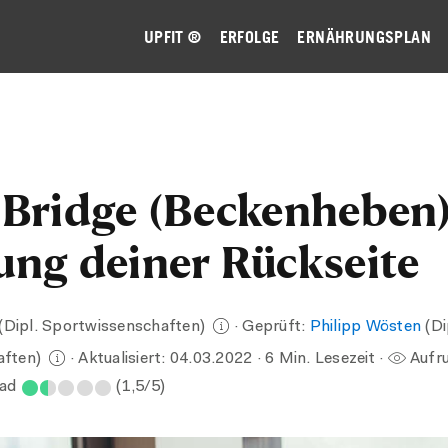
UPFIT ®
ERFOLGE
ERNÄHRUNGSPLAN
 Bridge (Beckenheben)
ung deiner Rückseite
(Dipl. Sportwissenschaften)
· Geprüft:
Philipp Wösten
(Di
aften)
· Aktualisiert:
04.03.2022
· 6 Min. Lesezeit ·
Aufru
rad
(1,5/5)