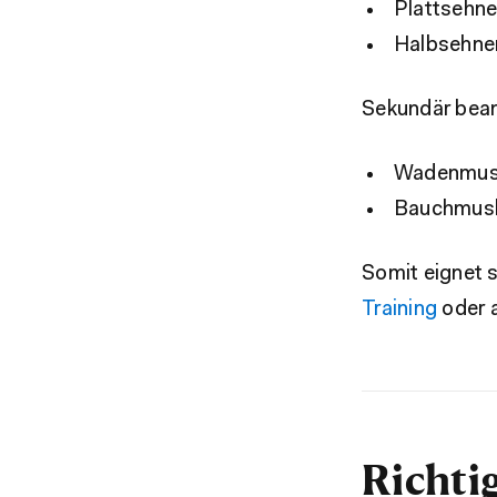
Plattsehn
Halbsehne
Sekundär bea
Wadenmusk
Bauchmusk
Somit eignet s
Training
oder 
Richti