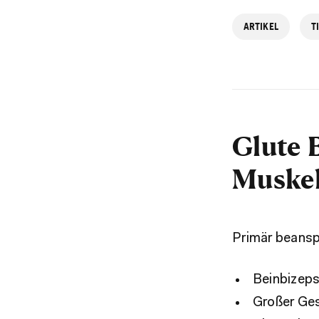
ARTIKEL
T
Glute 
Muske
Primär beans
Beinbizep
Großer Ge