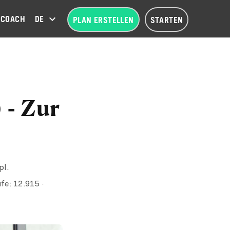
COACH
DEUTSCH (DE)
PLAN ERSTELLEN
STARTEN
 - Zur
pl.
fe:
12.915
·