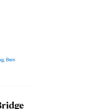
ng
,
Bein
Bridge