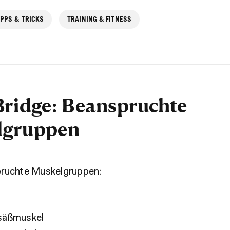
IPPS & TRICKS
TRAINING & FITNESS
Bridge: Beanspruchte
lgruppen
pruchte Muskelgruppen:
s
säßmuskel