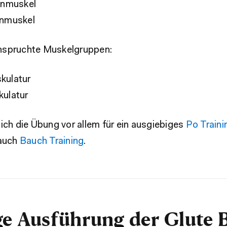
enmuskel
nmuskel
nspruchte Muskelgruppen:
ulatur
ulatur
ich die Übung vor allem für ein ausgiebiges
Po Traini
auch
Bauch Training
.
ge Ausführung der Glute 