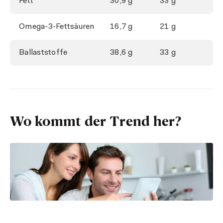
Fett
30,9 g
33 g
Omega-3-Fettsäuren
16,7 g
21 g
Ballaststoffe
38,6 g
33 g
Wo kommt der Trend her?