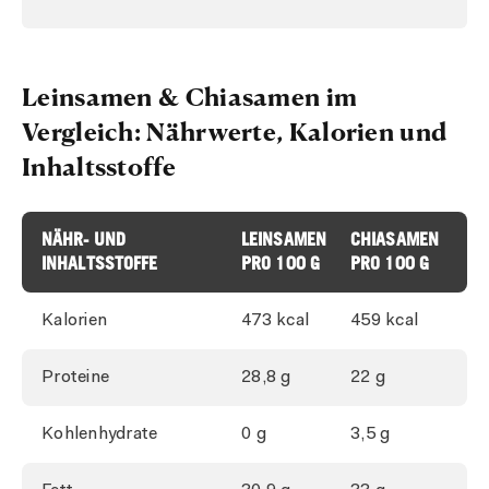
Leinsamen & Chiasamen im
Vergleich: Nährwerte, Kalorien und
Inhaltsstoffe
NÄHR- UND
LEINSAMEN
CHIASAMEN
INHALTSSTOFFE
PRO 100 G
PRO 100 G
Kalorien
473 kcal
459 kcal
Proteine
28,8 g
22 g
Kohlenhydrate
0 g
3,5 g