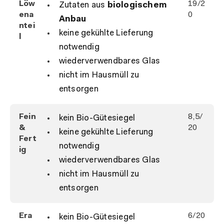
Löw
19/2
Zutaten aus
biologischem
ena
0
Anbau
ntei
keine gekühlte Lieferung
l
notwendig
wiederverwendbares Glas
nicht im Hausmüll zu
entsorgen
Fein
8,5/
kein Bio-Gütesiegel
&
20
keine gekühlte Lieferung
Fert
notwendig
ig
wiederverwendbares Glas
nicht im Hausmüll zu
entsorgen
Era
6/20
kein Bio-Gütesiegel