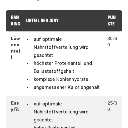
RAN
PUN
URTEIL DER JURY
KING
KTE
Löw
30/3
auf optimale
ena
0
Nährstoffverteilung wird
ntei
geachtet
l
höchster Proteinanteil und
Ballaststoffgehalt
komplexe Kohlenhydrate
angemessener Kaloriengehalt
Eas
25/3
auf optimale
yfit
0
Nährstoffverteilung wird
geachtet