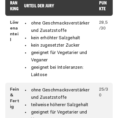
RAN
PUN
URTEIL DER JURY
KING
KTE
Löw
28,5
ohne Geschmacksverstärker
ena
/30
und Zusatzstoffe
ntei
kein erhöhter Salzgehalt
l
kein zugesetzter Zucker
geeignet für Vegetarier und
Veganer
geeignet bei Intoleranzen:
Laktose
Fein
25/3
ohne Geschmacksverstärker
&
0
und Zusatzstoffe
Fert
teilweise höherer Salzgehalt
ig
geeignet für Vegetarier und