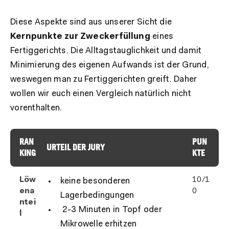
Diese Aspekte sind aus unserer Sicht die
Kernpunkte zur Zweckerfüllung
eines
Fertiggerichts. Die Alltagstauglichkeit und damit
Minimierung des eigenen Aufwands ist der Grund,
weswegen man zu Fertiggerichten greift. Daher
wollen wir euch einen Vergleich natürlich nicht
vorenthalten.
RAN
PUN
URTEIL DER JURY
KING
KTE
Löw
10/1
keine besonderen
ena
0
Lagerbedingungen
ntei
2-3 Minuten in Topf oder
l
Mikrowelle erhitzen