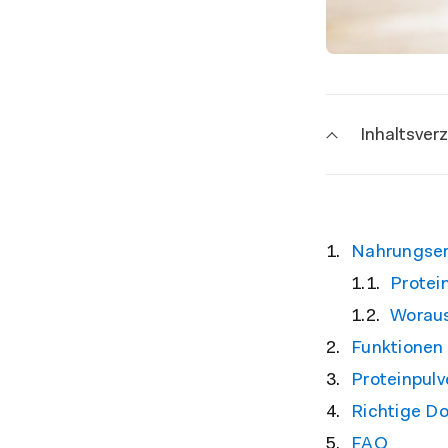
Inhaltsver
Nahrungserg
Protei
Woraus
Funktionen 
Proteinpulv
Richtige Do
FAQ