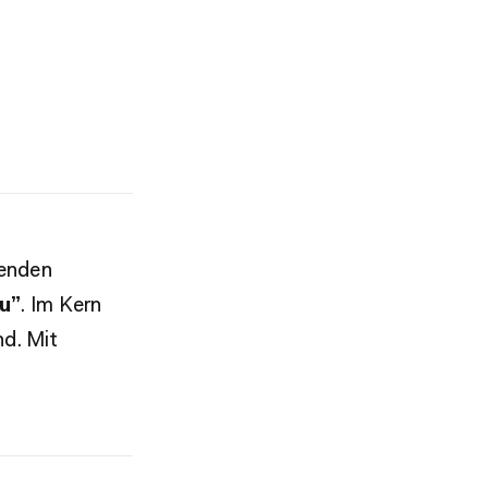
genden
au”
. Im Kern
nd. Mit