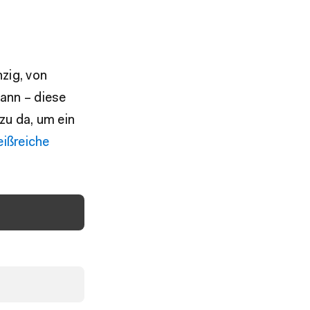
zig, von
ann – diese
azu da, um ein
eißreiche