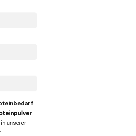
oteinbedarf
oteinpulver
 in unserer
r