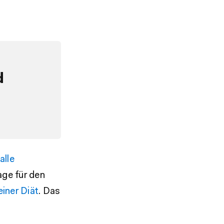
d
alle
age für den
iner Diät
. Das