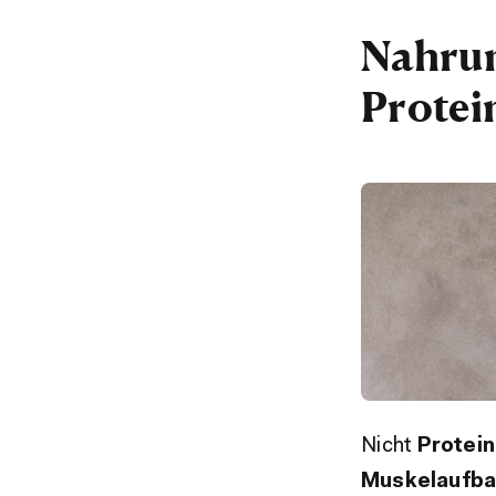
Nahrun
Protei
Nicht
Protein
Muskelaufb