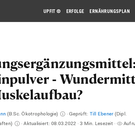
UPFIT ®
ERFOLGE
ERNÄHRUNGSPLAN
ngsergänzungsmittel
inpulver - Wundermitt
uskelaufbau?
ann
(B.Sc. Ökotrophologie)
· Geprüft:
Till Ebener
(Dipl.
aften)
· Aktualisiert:
08.03.2022
· 3 Min. Lesezeit ·
Aufru