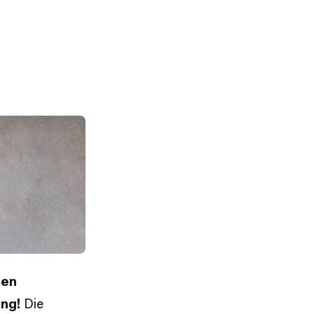
nen
ing!
Die