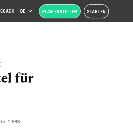
COACH
DEUTSCH (DE)
PLAN ERSTELLEN
STARTEN
:
el für
fe:
1.888
·