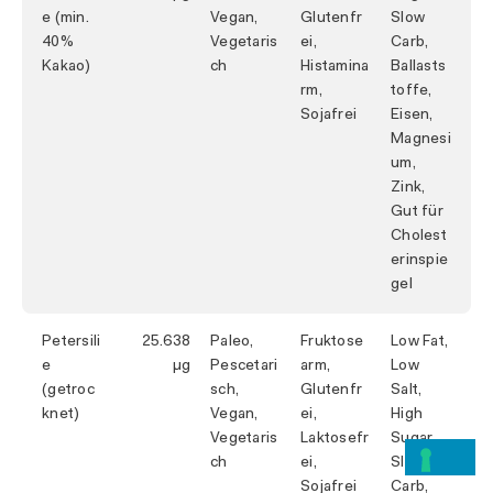
e (min.
Vegan,
Glutenfr
Slow
40%
Vegetaris
ei,
Carb,
Kakao)
ch
Histamina
Ballasts
rm,
toffe,
Sojafrei
Eisen,
Magnesi
um,
Zink,
Gut für
Cholest
erinspie
gel
Petersili
25.638
Paleo,
Fruktose
Low Fat,
e
Pescetari
arm,
Low
(getroc
sch,
Glutenfr
Salt,
knet)
Vegan,
ei,
High
Vegetaris
Laktosefr
Sugar,
ch
ei,
Slow
Sojafrei
Carb,