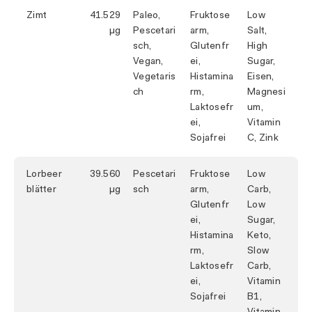
Zimt
41.529
Paleo,
Fruktose
Low
Pescetari
arm,
Salt,
sch,
Glutenfr
High
Vegan,
ei,
Sugar,
Vegetaris
Histamina
Eisen,
ch
rm,
Magnesi
Laktosefr
um,
ei,
Vitamin
Sojafrei
C, Zink
Lorbeer
39.560
Pescetari
Fruktose
Low
blätter
sch
arm,
Carb,
Glutenfr
Low
ei,
Sugar,
Histamina
Keto,
rm,
Slow
Laktosefr
Carb,
ei,
Vitamin
Sojafrei
B1,