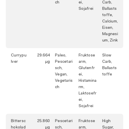
ch
ei,
Carb,
Sojafrei
Ballasts
toffe,
Calcium,
Eisen,
Magnesi
um, Zink
Currypu
29.664
Paleo,
Fruktose
Slow
lver
Pescetari
arm,
Carb,
sch,
Glutenfr
Ballasts
Vegan,
ei,
toffe
Vegetaris
Histamina
ch
rm,
Laktosefr
ei,
Sojafrei
Bittersc
25.860
Pescetari
Fruktose
High
hokolad
sch,
arm,
Sugar,