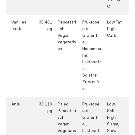
Vitamin
C
Vanilles
38.481
Pescetari
Fruktose
Low Fat,
chote
sch,
arm,
High
Vegan,
Glutenfr
Carb
Vegetaris
ei,
ch
Histamina
rm,
Laktosefr
ei,
Sojafrei,
Zuckerfr
ei
Anis
38.110
Paleo,
Fruktose
Low
Pescetari
arm,
Salt,
sch,
Glutenfr
High
Vegan,
ei,
Sugar,
Vegetaris
Laktosefr
Slow