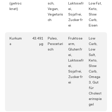
(getroc
sch,
Laktosefr
Low Fat,
knet)
Vegan,
ei,
Keto,
Vegetaris
Sojafrei,
Slow
ch
Zuckerfr
Carb,
ei
Eisen
Kurkum
43.491
Paleo,
Fruktose
Low
a
Pescetari
arm,
Carb,
sch
Glutenfr
Low
ei,
Salt,
Laktosefr
Keto,
ei,
Slow
Sojafrei,
Carb,
Zuckerfr
Omega
ei
3, Gut
für
Cholest
erinspie
gel