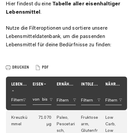
Hier findest du eine
Tabelle aller eisenhaltiger
Lebensmittel
.
Nutze die Filteroptionen und sortiere unsere
Lebensmitteldatenbank, um die passenden
Lebensmittel für deine Bedürfnisse zu finden:
DRUCKEN
PDF
LEBENSMITTEL
EISEN
ERNÄHRUNG
INTOLERANZ
NÄHRWERTE
Filtern
Filtern
Filtern
Kreuzkü
71.070
Paleo,
Fruktose
Low
mmel
Pescetari
arm,
Carb,
sch,
Glutenfr
Low