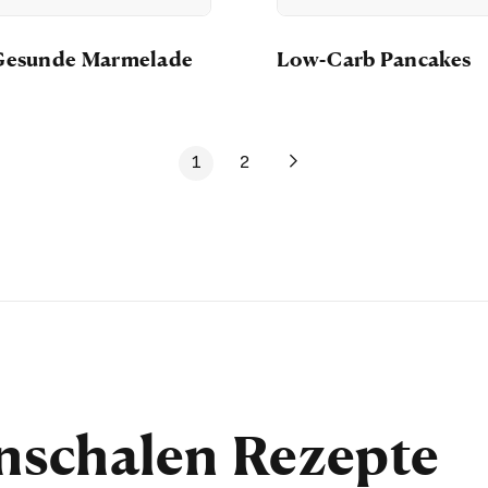
Gesunde Marmelade
Low-Carb Pancakes
1
2
schalen Rezepte