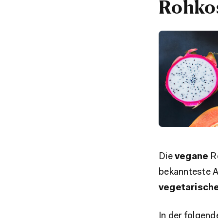
Rohko
Die
vegane
Ro
bekannteste Ar
vegetarisch
In der folgen