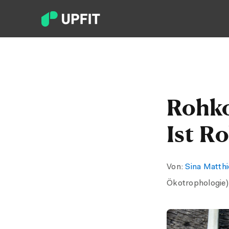
Rohko
Ist R
Von:
Sina Matth
Ökotrophologie