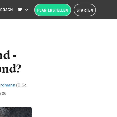
COACH
DEUTSCH (DE)
PLAN ERSTELLEN
STARTEN
d -
und?
Erdmann
(B.Sc.
.806