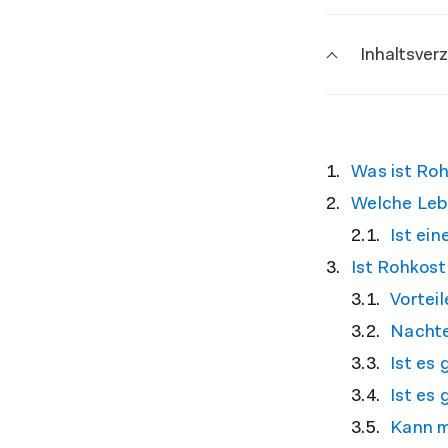
Inhaltsver
Was ist Ro
Welche Leb
Ist ei
Ist Rohkos
Vortei
Nachte
Ist es
Ist es
Kann m