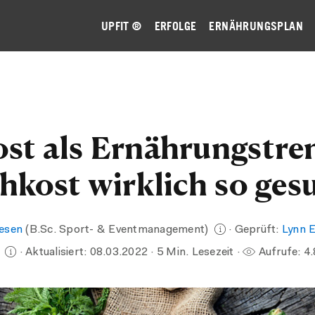
UPFIT ®
ERFOLGE
ERNÄHRUNGSPLAN
st als Ernährungstren
ohkost wirklich so ges
iesen
(B.Sc. Sport- & Eventmanagement)
· Geprüft:
Lynn 
)
· Aktualisiert:
08.03.2022
· 5 Min. Lesezeit ·
Aufrufe:
4