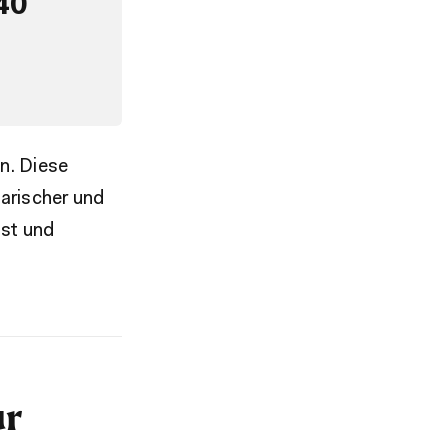
40
n. Diese
tarischer und
bst und
ur