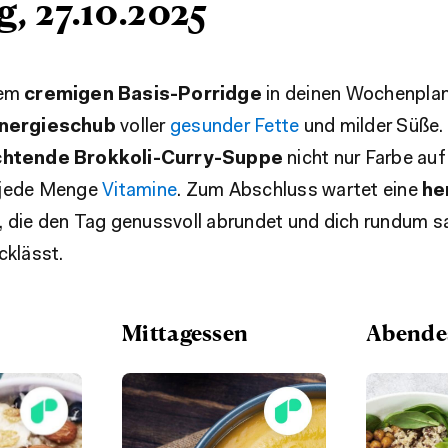
, 27.10.2025
nem
cremigen Basis-Porridge
in deinen Wochenplan
Energieschub
voller
gesunder Fette
und milder Süße.
chtende Brokkoli-Curry-Suppe
nicht nur Farbe auf 
 jede Menge
Vitamine
. Zum Abschluss wartet eine
he
, die den Tag genussvoll abrundet und dich rundum s
cklässt.
Mittagessen
Abende