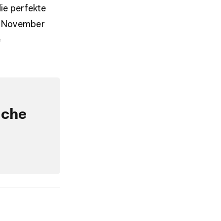
ie perfekte
1. November
e
iche