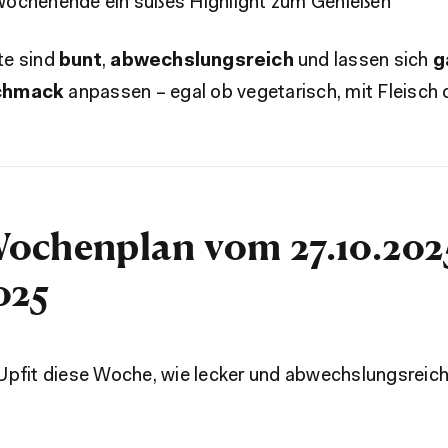
ochenende ein süßes Highlight zum Genießen
te sind
bunt
,
abwechslungsreich
und lassen sich
g
chmack
anpassen – egal ob vegetarisch, mit Fleisch 
ochenplan vom 27.10.2025
025
Upfit diese Woche, wie lecker und abwechslungsreich