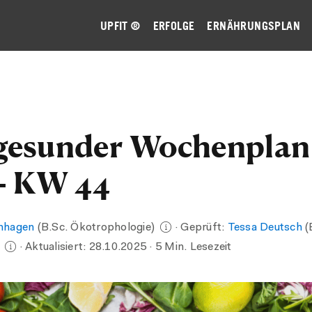
UPFIT ®
ERFOLGE
ERNÄHRUNGSPLAN
gesunder Wochenplan
 - KW 44
nhagen
(B.Sc. Ökotrophologie)
· Geprüft:
Tessa Deutsch
(
)
· Aktualisiert:
28.10.2025
· 5 Min. Lesezeit