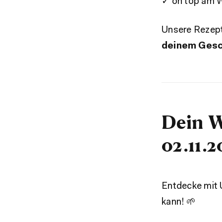
✓ on top am W
Unsere Rezep
deinem Ges
Dein W
02.11.2
Entdecke mit 
kann! 🌱