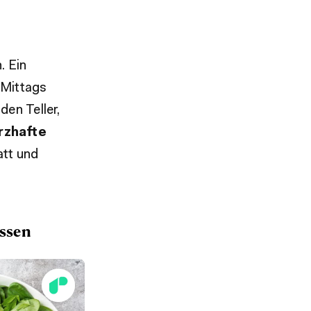
. Ein
 Mittags
den Teller,
rzhafte
att und
ssen