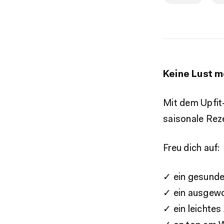
Keine Lust m
Mit dem Upfi
saisonale Reze
Freu dich auf:
✓ ein gesundes
✓ ein ausgewo
✓ ein leichte