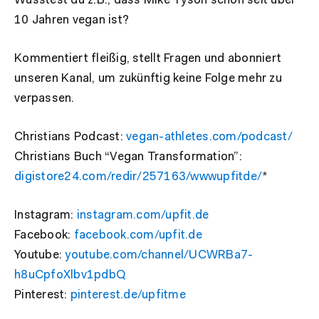
Wusstest du z.B., dass Mike Tyson schon seit über
10 Jahren vegan ist?
Kommentiert fleißig, stellt Fragen und abonniert
unseren Kanal, um zukünftig keine Folge mehr zu
verpassen.
Christians Podcast:
vegan-athletes.com/podcast/
Christians Buch “Vegan Transformation”:
digistore24.com/redir/257163/wwwupfitde/
*
Instagram:
instagram.com/upfit.de
Facebook:
facebook.com/upfit.de
Youtube:
youtube.com/channel/UCWRBa7-
h8uCpfoXlbv1pdbQ
Pinterest:
pinterest.de/upfitme