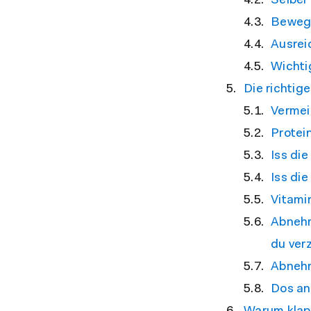
Selber
Beweg
Ausrei
Wichti
Die richti
Vermei
Protei
Iss die
Iss di
Vitami
Abnehm
du ver
Abnehm
Dos an