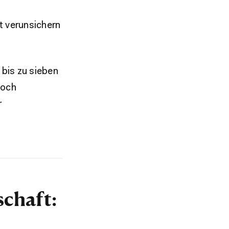
t verunsichern
 bis zu sieben
doch
r
chaft: