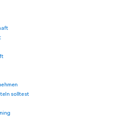
haft
t
ft
Abnehmen
eln solltest
ning