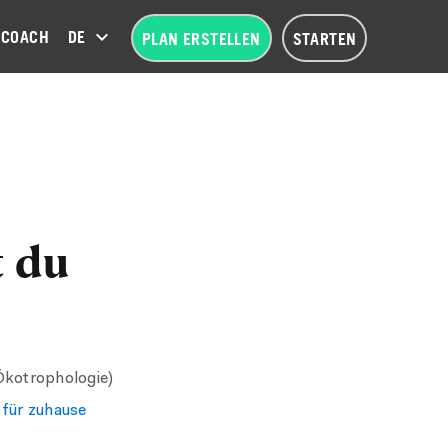
COACH
DEUTSCH (DE)
PLAN ERSTELLEN
STARTEN
t du
Ökotrophologie)
 für zuhause