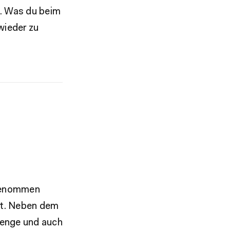
n. Was du beim
wieder zu
ugenommen
bst. Neben dem
menge und auch