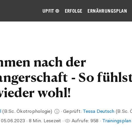
UPFIT ®
ERFOLGE
ERNÄHRUNGSPLAN
men nach der
ngerschaft - So fühls
wieder wohl!
l
(B.Sc. Ökotrophologie)
· Geprüft:
Tessa Deutsch
(B.Sc. 
:
05.06.2023
· 8 Min. Lesezeit ·
Aufrufe:
958
·
Trainingsplan