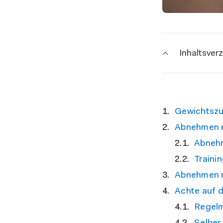
Inhaltsver
Gewichtszu
Abnehmen n
Abnehm
Traini
Abnehmen n
Achte auf 
Regelm