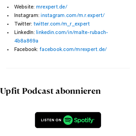
Website:
mrexpert.de
/
Instagram
:
instagram.com/m.r.exper
t/
Twitte
r:
twitter.com/m_r_exp
ert
Linked
In:
linkedin.com/in/malte-rubach-
4b8a
869a
Faceb
ook:
facebook.com/mrexper
t.de/
Upfit Podcast abonnieren