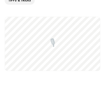
TIPPS & TRICKS
🎙️