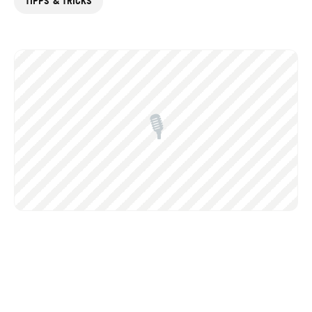
TIPPS & TRICKS
🎙️