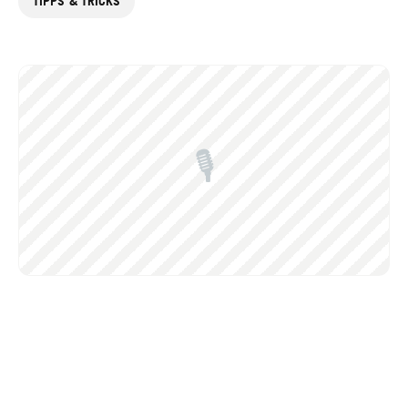
TIPPS & TRICKS
🎙️